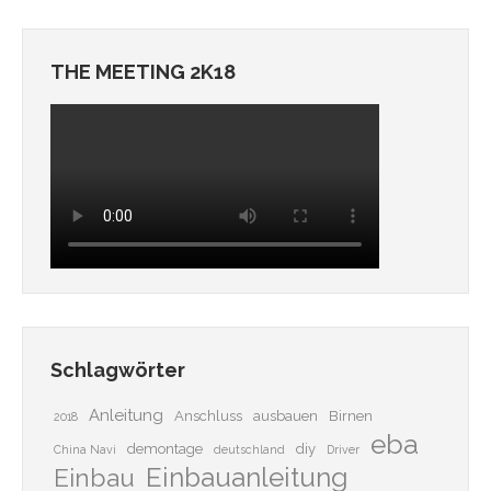
THE MEETING 2K18
Schlagwörter
Anleitung
Anschluss
ausbauen
Birnen
2018
eba
demontage
diy
China Navi
deutschland
Driver
Einbauanleitung
Einbau