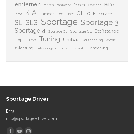
entfernen
Hilfe
felgen
fahren
fahrwerk
Gewinde
KIA
QL
QLE
Lampen
led
Service
Infos
Liste
Sportage
Sportage 3
SLS
SL
Sportage 4
Stoßstange
Sportage SL
Sportage QL
Tuning
Umbau
Tipps
Tricks
Versicherung
wieviel
zulassung
Änderung
zulassungen
zulassungszahlen
Sportage Driver
Email:
info@sportage-driver.com
Finden Sie uns auf: