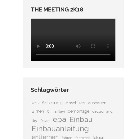
THE MEETING 2K18
Schlagwörter
Anleitung
Anschluss
ausbauen
2018
Birnen
demontage
China Navi
deutschland
eba
Einbau
diy
Driver
Einbauanleitung
entfernen
felgen
fahren
fahrwerk