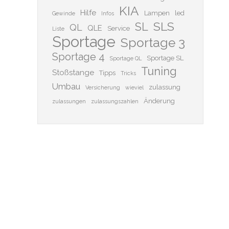
KIA
Hilfe
Lampen
led
Gewinde
Infos
SLS
SL
QL
QLE
Service
Liste
Sportage
Sportage 3
Sportage 4
Sportage SL
Sportage QL
Tuning
Stoßstange
Tipps
Tricks
Umbau
zulassung
Versicherung
wieviel
Änderung
zulassungen
zulassungszahlen