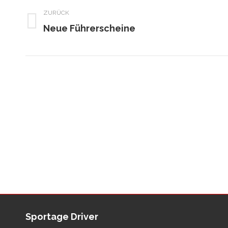
ZURÜCK
Neue Führerscheine
Vorheriger
Beitrag:
Sportage Driver