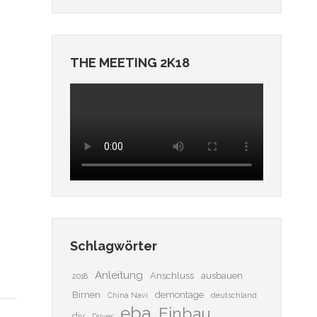
THE MEETING 2K18
Schlagwörter
Anleitung
Anschluss
ausbauen
2018
Birnen
demontage
China Navi
deutschland
eba
Einbau
diy
Driver