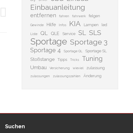
Einbauanleitung
entfernen
felgen
fahren
fahrwerk
KIA
Hilfe
Lampen
led
Gewinde
Infos
SLS
SL
QL
QLE
Service
Liste
Sportage
Sportage 3
Sportage 4
Sportage SL
Sportage QL
Tuning
Stoßstange
Tipps
Tricks
Umbau
zulassung
Versicherung
wieviel
Änderung
zulassungen
zulassungszahlen
Suchen