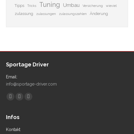
Tuning
Umbau
Tipps
Tricks
Versicherung
wieviel
zulassung
Änderung
zulassungen
zulassungszahlen
Sportage Driver
Email:
info@sportage-driver.com
Finden Sie uns auf:
Facebook
YouTube
Instagram
Infos
Kontakt