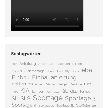
Schlagwörter
Anleitung
Anschluss
ausbauen
Birnen
2018
eba
demontage
diy
China Navi
deutschland
Driver
Einbauanleitung
Einbau
entfernen
Hilfe
felgen
fahren
fahrwerk
Gewinde
KIA
QL
QLE
Lampen
led
Service
Infos
Liste
Sportage
Sportage 3
SLS
SL
Sportage 4
Stoßstange
Sportage SL
Sportage QL