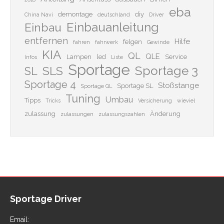
eba
demontage
diy
China Navi
deutschland
Driver
Einbauanleitung
Einbau
entfernen
Hilfe
felgen
fahren
fahrwerk
Gewinde
KIA
QL
QLE
Lampen
led
Service
Infos
Liste
Sportage
Sportage 3
SLS
SL
Sportage 4
Stoßstange
Sportage SL
Sportage QL
Tuning
Umbau
Tipps
Tricks
Versicherung
wieviel
zulassung
Änderung
zulassungen
zulassungszahlen
Sportage Driver
Email: