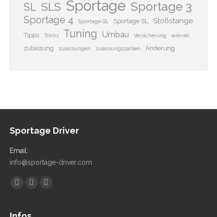
Sportage
Sportage 3
SLS
SL
Sportage 4
Stoßstange
Sportage SL
Sportage QL
Tuning
Umbau
Tipps
Tricks
Versicherung
wieviel
zulassung
Änderung
zulassungen
zulassungszahlen
Sportage Driver
Email:
info@sportage-driver.com
Finden Sie uns auf:
Facebook
YouTube
Instagram
Infos