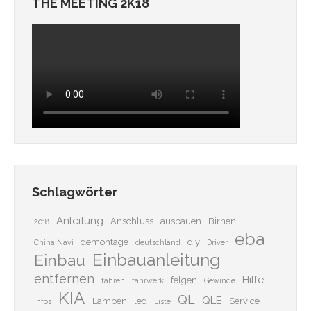
THE MEETING 2K18
Schlagwörter
Anleitung
Anschluss
ausbauen
Birnen
2018
eba
demontage
diy
China Navi
deutschland
Driver
Einbauanleitung
Einbau
entfernen
Hilfe
felgen
fahren
fahrwerk
Gewinde
KIA
QL
QLE
Lampen
led
Service
Infos
Liste