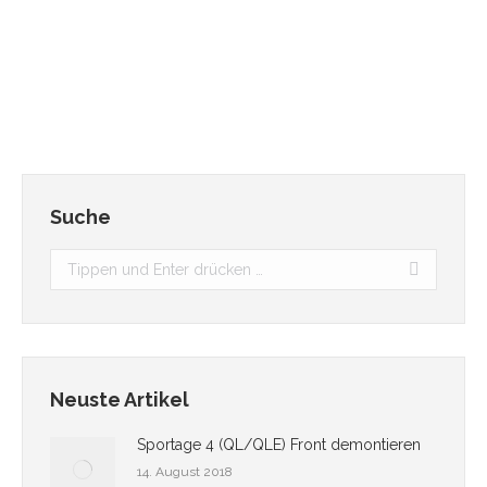
achten und nicht überschreiten. Falls doch könnte
Garantieverlust drohen! Also immer schön im
Terminkalendar eintragen!
Suche
Search:
Neuste Artikel
Sportage 4 (QL/QLE) Front demontieren
14. August 2018