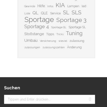
KIA
Hilfe
Lampen
led
Gewinde
Infos
SLS
SL
QL
QLE
Service
Liste
Sportage
Sportage 3
Sportage 4
Sportage SL
Sportage QL
Tuning
Stoßstange
Tipps
Tricks
Umbau
zulassung
Versicherung
wieviel
Änderung
zulassungen
zulassungszahlen
Suchen
Search: