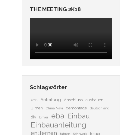
THE MEETING 2K18
Schlagwörter
Anleitung
Anschluss
ausbauen
2018
Birnen
demontage
China Navi
deutschland
eba
Einbau
diy
Driver
Einbauanleitung
entfernen
felgen
fahren
fahrwerk