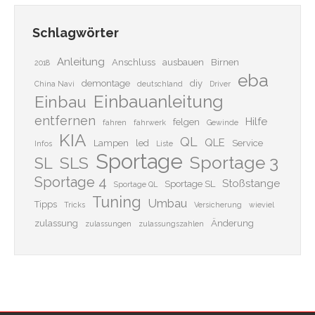
Schlagwörter
Anleitung
Anschluss
ausbauen
Birnen
2018
eba
demontage
diy
China Navi
deutschland
Driver
Einbauanleitung
Einbau
entfernen
Hilfe
felgen
fahren
fahrwerk
Gewinde
KIA
QL
QLE
Lampen
led
Service
Infos
Liste
Sportage
Sportage 3
SLS
SL
Sportage 4
Stoßstange
Sportage SL
Sportage QL
Tuning
Umbau
Tipps
Tricks
Versicherung
wieviel
zulassung
Änderung
zulassungen
zulassungszahlen