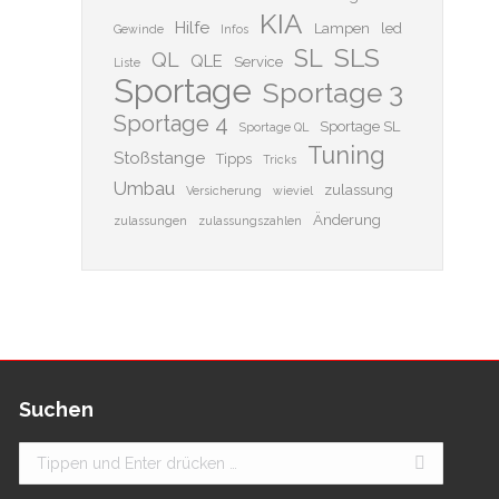
KIA
Hilfe
Lampen
led
Gewinde
Infos
SLS
SL
QL
QLE
Service
Liste
Sportage
Sportage 3
Sportage 4
Sportage SL
Sportage QL
Tuning
Stoßstange
Tipps
Tricks
Umbau
zulassung
Versicherung
wieviel
Änderung
zulassungen
zulassungszahlen
Suchen
Search: