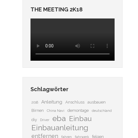
THE MEETING 2K18
Schlagwörter
Anleitung
Anschluss
ausbauen
2018
Birnen
demontage
China Navi
deutschland
eba
Einbau
diy
Driver
Einbauanleitung
entfernen
felgen
fahren
fahrwerk