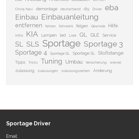
eba
demontage
diy
China Navi
deutschland
Driver
Einbauanleitung
Einbau
entfernen
Hilfe
felgen
fahren
fahrwerk
Gewinde
KIA
QL
QLE
Lampen
led
Service
Infos
Liste
Sportage
Sportage 3
SLS
SL
Sportage 4
Stoßstange
Sportage SL
Sportage QL
Tuning
Umbau
Tipps
Tricks
Versicherung
wieviel
zulassung
Änderung
zulassungen
zulassungszahlen
Sportage Driver
Email: