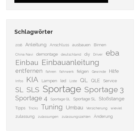
Schlagwörter
Anleitung
Anschluss
ausbauen
Birnen
2018
eba
demontage
diy
China Navi
deutschland
Driver
Einbauanleitung
Einbau
entfernen
Hilfe
felgen
fahren
fahrwerk
Gewinde
KIA
QL
QLE
Lampen
led
Service
Infos
Liste
Sportage
Sportage 3
SLS
SL
Sportage 4
Stoßstange
Sportage SL
Sportage QL
Tuning
Umbau
Tipps
Tricks
Versicherung
wieviel
zulassung
Änderung
zulassungen
zulassungszahlen