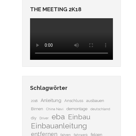
THE MEETING 2K18
Schlagwörter
Anleitung
Anschluss
ausbauen
2018
Birnen
demontage
China Navi
deutschland
eba
Einbau
diy
Driver
Einbauanleitung
entfernen
felgen
fahren
fahrwerk