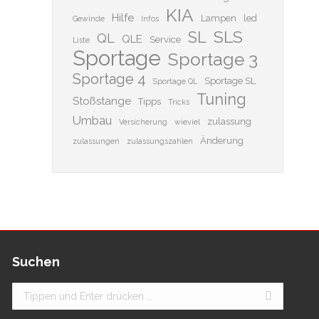
KIA
Hilfe
Lampen
led
Gewinde
Infos
SLS
SL
QL
QLE
Service
Liste
Sportage
Sportage 3
Sportage 4
Sportage SL
Sportage QL
Tuning
Stoßstange
Tipps
Tricks
Umbau
zulassung
Versicherung
wieviel
Änderung
zulassungen
zulassungszahlen
Suchen
Search: