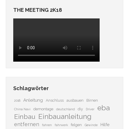
THE MEETING 2K18
Schlagwörter
Anleitung
Anschluss
ausbauen
Birnen
2018
eba
demontage
diy
China Navi
deutschland
Driver
Einbauanleitung
Einbau
entfernen
Hilfe
felgen
fahren
fahrwerk
Gewinde