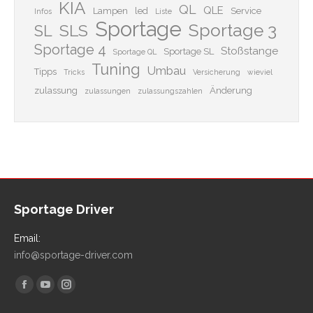
KIA
QL
QLE
Lampen
led
Service
Infos
Liste
Sportage
Sportage 3
SLS
SL
Sportage 4
Stoßstange
Sportage SL
Sportage QL
Tuning
Umbau
Tipps
Tricks
Versicherung
wieviel
zulassung
Änderung
zulassungen
zulassungszahlen
Sportage Driver
Email:
info@sportage-driver.com
Finden Sie uns auf:
Facebook
YouTube
Instagram